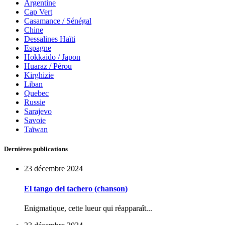
Argentine
Cap Vert
Casamance / Sénégal
Chine
Dessalines Haïti
Espagne
Hokkaido / Japon
Huaraz / Pérou
Kirghizie
Liban
Quebec
Russie
Sarajevo
Savoie
Taïwan
Dernières publications
23 décembre 2024
El tango del tachero (chanson)
Enigmatique, cette lueur qui réapparaît...